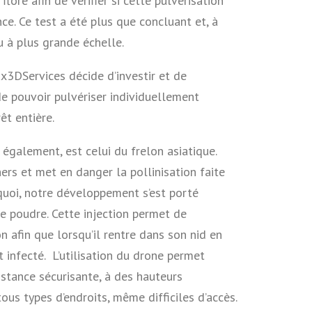
 flore afin de vérifier si cette pulvérisation
ce. Ce test a été plus que concluant et, à
u à plus grande échelle.
ux3DServices décide d’investir et de
e pouvoir pulvériser individuellement
êt entière.
 également, est celui du frelon asiatique.
ers et met en danger la pollinisation faite
rquoi, notre développement s’est porté
de poudre. Cette injection permet de
on afin que lorsqu’il rentre dans son nid en
st infecté. L’utilisation du drone permet
istance sécurisante, à des hauteurs
ous types d’endroits, même difficiles d’accès.