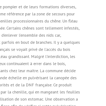
e pompier et de leurs formations diverses,
omme référence par la zone de secours pour
henilles processionnaires du chêne. Un fléau
ée. Certains chênes sont tellement infestés,
e d’enlever l’ensemble des nids car,
 parfois en bout de branches. Il y a quelques
ançais se voyait privé de l’accès du bois
éau grandissant. Malgré l’interdiction, les
ux continuaient à errer dans le bois,
icants chez leur maitre. La commune décide
rande échelle en pulvérisant la canopée des
orités et de la DNF française. Ce produit
 par la chenille, qui en mangeant les feuilles
llisation de son estomac. Une observation a