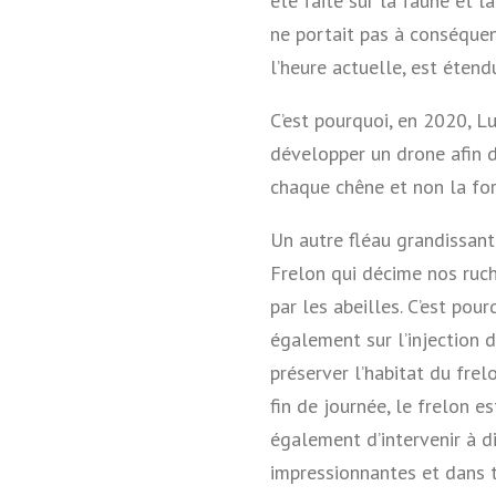
été faite sur la faune et la
ne portait pas à conséquen
l’heure actuelle, est étend
C’est pourquoi, en 2020, L
développer un drone afin d
chaque chêne et non la for
Un autre fléau grandissant
Frelon qui décime nos ruch
par les abeilles. C’est pou
également sur l’injection 
préserver l’habitat du frel
fin de journée, le frelon e
également d’intervenir à d
impressionnantes et dans t