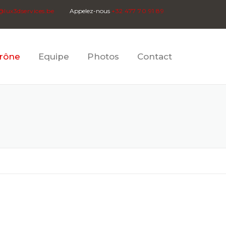
@lux3dservices.be
Appelez-nous
+32 477 70 91 89
rône
Equipe
Photos
Contact