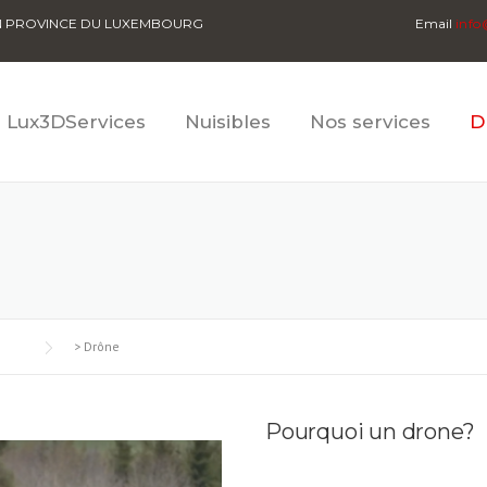
EN PROVINCE DU LUXEMBOURG
Email
info
Lux3DServices
Nuisibles
Nos services
D
>
Drône
Pourquoi un drone?